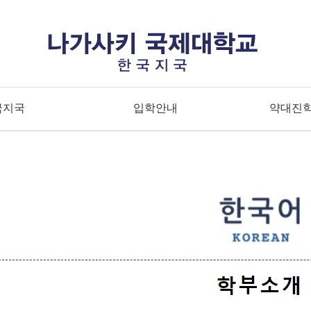
국지국
입학안내
약대진