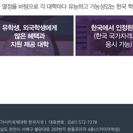
나가사키국제대학 한국지국ㅣ 대표번호 : (041) 572-7378
청남도 천안시 서북구 불당대로 269번지 쌍용프라자 4층(스카이어학원)