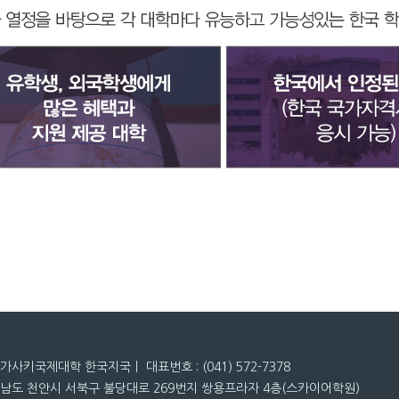
나가사키국제대학 한국지국ㅣ 대표번호 : (041) 572-7378
청남도 천안시 서북구 불당대로 269번지 쌍용프라자 4층(스카이어학원)