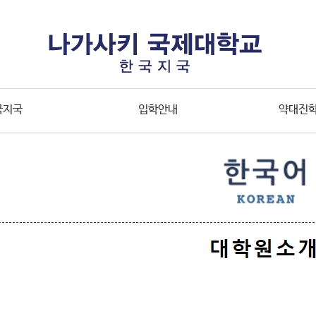
국지국
입학안내
약대진