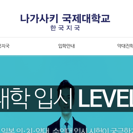
국지국
입학안내
약대진