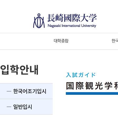
대학종합
한
입학안내
― 한국어조기입시
― 일반입시